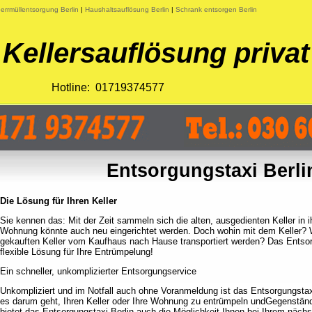
errmüllentsorgung Berlin
|
Haushaltsauflösung Berlin
|
Schrank entsorgen Berlin
Kellersauflösung privat
Hotline: 01719374577
Entsorgungstaxi Berli
Die Lösung für Ihren Keller
Sie kennen das: Mit der Zeit sammeln sich die alten, ausgedienten Keller in i
Wohnung könnte auch neu eingerichtet werden. Doch wohin mit dem Keller? W
gekauften Keller vom Kaufhaus nach Hause transportiert werden? Das Entsorg
flexible Lösung für Ihre Entrümpelung!
Ein schneller, unkomplizierter Entsorgungservice
Unkompliziert und im Notfall auch ohne Voranmeldung ist das Entsorgungstaxi
es darum geht, Ihren Keller oder Ihre Wohnung zu entrümpeln undGegenständ
bietet das Entsorgungstaxi Berlin auch die Möglichkeit Ihnen bei Ihrem näc