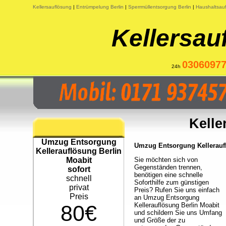
Kellersauflösung
|
Entrümpelung Berlin
|
Sperrmüllentsorgung Berlin
|
Haushaltsauf
Kellersau
0306097
24h
Kelle
Umzug Entsorgung
Umzug Entsorgung Kellerauflö
Kellerauflösung Berlin
Moabit
Sie möchten sich von
Gegenständen trennen,
sofort
benötigen eine schnelle
schnell
Soforthilfe zum günstigen
privat
Preis? Rufen Sie uns einfach
Preis
an Umzug Entsorgung
80€
Kellerauflösung Berlin Moabit
und schildern Sie uns Umfang
und Größe der zu