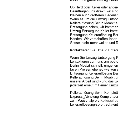
Ob Herd oder Keller oder ande
Beauftragen uns direkt, wir sin
kleinen auch größeren Gegenst
Wenn es um die Umzug Entsorgu
Kellerauflösung Berlin Moabit 
Entsorgung haben, wir kommen 
Umzug Entsorgung Keller korre
Entsorgung Kellerauflösung Berl
Händen. Wir verschaffen Ihnen
Sessel nicht mehr wollen und 
Kontaktieren Sie Umzug Entsorg
Wenn Sie Umzug Entsorgung Kel
kontaktieren zum uns am besten
Berlin Moabit schnell, umgehe
fairen Preisen ebenso wie von
Entsorgung Kellerauflösung Ber
Kellerauflösung Berlin Moabit
unserer Arbeit sind - und das w
jederzeit erneut mit einer Umz
Kellerauflösung Berlin Komplet
Express_Abholung Komplettserv
zum Pauschalpreis
Kellerauflö
kelleraufloesung-sofort.sofa-en