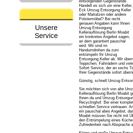
entsorgenden Gegenstände.
Handelt es sich um eine Keller,
Eck Umzug Entsorgung Keller
oder Matratzen oder andere
Polstermöbel? Bei recht
genauen Angaben kann Ihnen
Unsere
Umzug Entsorgung
Kellerauflösung Berlin Moabit
Service
ein konkretes Angebot sagen,
an dem garantiert pauschal
wird. Wir sind im
Handumdrehen da zum
entrümpeln Ihr Umzug
Entsorgung Keller ab. Wir üb
Teppichen, Fahrrädern und viel
Sofort Service, der an sechs T
Ihrer Gegenstände sofort über
Günstig, schnell Umzug Entsorg
Sie möchten sich von alte Umz
Kellerauflösung Berlin Moabit g
Ihnen da und Umzug Entsorgung
Recyclinghof. Bei einer komple
schnellen Service vertrauen. 
ein pauschal abes Angebot, das
Moabit müssen Sie nicht mit Ü
den Entrümpelung eines Küche.
Zufriedenheit nach Absprache a
Kleine und große Umzug Entsorg