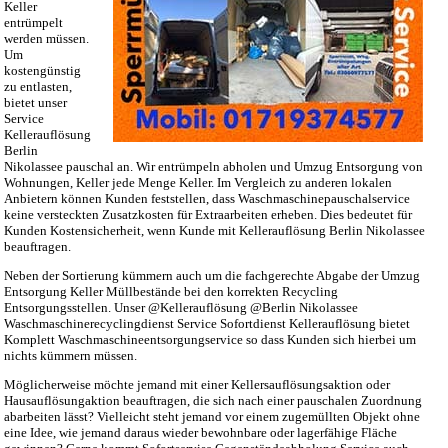
Keller
entrümpelt
werden müssen.
Um
kostengünstig
zu entlasten,
bietet unser
Service
Kellerauflösung
Berlin
Nikolassee pauschal an. Wir entrümpeln abholen und Umzug Entsorgung von
Wohnungen, Keller jede Menge Keller. Im Vergleich zu anderen lokalen
Anbietern können Kunden feststellen, dass Waschmaschinepauschalservice
keine versteckten Zusatzkosten für Extraarbeiten erheben. Dies bedeutet für
Kunden Kostensicherheit, wenn Kunde mit Kellerauflösung Berlin Nikolassee
beauftragen.
Neben der Sortierung kümmern auch um die fachgerechte Abgabe der Umzug
Entsorgung Keller Müllbestände bei den korrekten Recycling
Entsorgungsstellen. Unser @Kellerauflösung @Berlin Nikolassee
Waschmaschinerecyclingdienst Service Sofortdienst Kellerauflösung bietet
Komplett Waschmaschineentsorgungservice so dass Kunden sich hierbei um
nichts kümmern müssen.
Möglicherweise möchte jemand mit einer Kellersauflösungsaktion oder
Hausauflösungaktion beauftragen, die sich nach einer pauschalen Zuordnung
abarbeiten lässt? Vielleicht steht jemand vor einem zugemüllten Objekt ohne
eine Idee, wie jemand daraus wieder bewohnbare oder lagerfähige Fläche