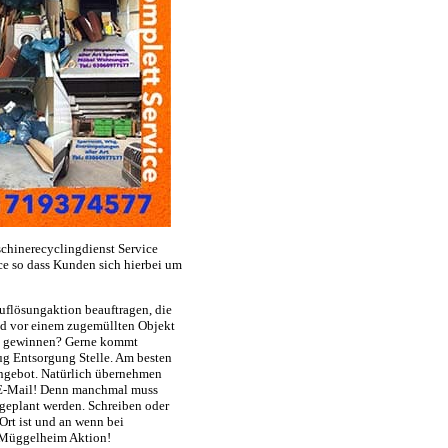
hinerecyclingdienst Service
e so dass Kunden sich hierbei um
uflösungaktion beauftragen, die
and vor einem zugemüllten Objekt
he gewinnen? Gerne kommt
ug Entsorgung Stelle. Am besten
ngebot. Natürlich übernehmen
e E-Mail! Denn manchmal muss
geplant werden. Schreiben oder
Ort ist und an wenn bei
n Müggelheim Aktion!