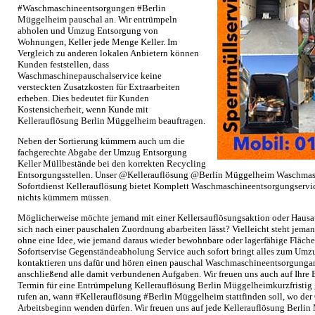
#Waschmaschineentsorgungen #Berlin
Müggelheim pauschal an. Wir entrümpeln
abholen und Umzug Entsorgung von
Wohnungen, Keller jede Menge Keller. Im
Vergleich zu anderen lokalen Anbietern können
Kunden feststellen, dass
Waschmaschinepauschalservice keine
versteckten Zusatzkosten für Extraarbeiten
erheben. Dies bedeutet für Kunden
Kostensicherheit, wenn Kunde mit
Kellerauflösung Berlin Müggelheim beauftragen.
Neben der Sortierung kümmern auch um die
fachgerechte Abgabe der Umzug Entsorgung
Keller Müllbestände bei den korrekten Recycling
Entsorgungsstellen. Unser @Kellerauflösung @Berlin Müggelheim Waschmasc
Sofortdienst Kellerauflösung bietet Komplett Waschmaschineentsorgungservic
nichts kümmern müssen.
Möglicherweise möchte jemand mit einer Kellersauflösungsaktion oder Hausa
sich nach einer pauschalen Zuordnung abarbeiten lässt? Vielleicht steht jem
ohne eine Idee, wie jemand daraus wieder bewohnbare oder lagerfähige Fläc
Sofortservise Gegenständeabholung Service auch sofort bringt alles zum Umz
kontaktieren uns dafür und hören einen pauschal Waschmaschineentsorgunga
anschließend alle damit verbundenen Aufgaben. Wir freuen uns auch auf Ihr
Termin für eine Entrümpelung Kellerauflösung Berlin Müggelheimkurzfristig 
rufen an, wann #Kellerauflösung #Berlin Müggelheim stattfinden soll, wo der 
Arbeitsbeginn wenden dürfen. Wir freuen uns auf jede Kellerauflösung Berli