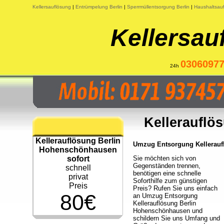
Kellersauflösung
|
Entrümpelung Berlin
|
Sperrmüllentsorgung Berlin
|
Haushaltsauf
Kellersau
0306097
24h
Kellerauflö
Kellerauflösung Berlin
Umzug Entsorgung Kellerauflö
Hohenschönhausen
sofort
Sie möchten sich von
Gegenständen trennen,
schnell
benötigen eine schnelle
privat
Soforthilfe zum günstigen
Preis
Preis? Rufen Sie uns einfach
80€
an Umzug Entsorgung
Kellerauflösung Berlin
Hohenschönhausen und
schildern Sie uns Umfang und