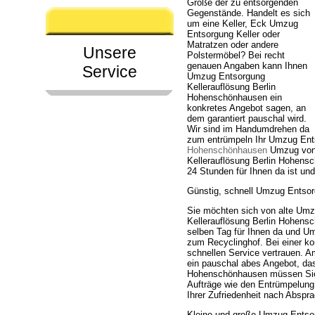
Größe der zu entsorgenden
Gegenstände. Handelt es sich
um eine Keller, Eck Umzug
Entsorgung Keller oder
Matratzen oder andere
Unsere
Polstermöbel? Bei recht
genauen Angaben kann Ihnen
Service
Umzug Entsorgung
Kellerauflösung Berlin
Hohenschönhausen ein
konkretes Angebot sagen, an
dem garantiert pauschal wird.
Wir sind im Handumdrehen da
zum entrümpeln Ihr Umzug Ent
Hohenschönhausen
Umzug von 
Kellerauflösung Berlin Hohensc
24 Stunden für Ihnen da ist u
Günstig, schnell Umzug Entsor
Sie möchten sich von alte Umz
Kellerauflösung Berlin Hohensc
selben Tag für Ihnen da und Um
zum Recyclinghof. Bei einer ko
schnellen Service vertrauen. 
ein pauschal abes Angebot, das
Hohenschönhausen müssen Sie 
Aufträge wie den Entrümpelung
Ihrer Zufriedenheit nach Abspr
Kleine und große Umzug Entsor