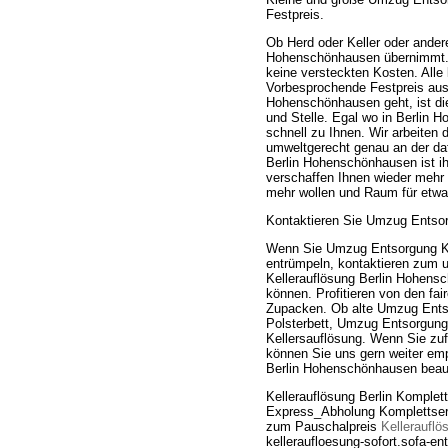
Festpreis.
Ob Herd oder Keller oder ander
Hohenschönhausen übernimmt. Be
keine versteckten Kosten. All
Vorbesprochende Festpreis aus
Hohenschönhausen geht, ist di
und Stelle. Egal wo in Berli
schnell zu Ihnen. Wir arbeiten
umweltgerecht genau an der da
Berlin Hohenschönhausen ist ih
verschaffen Ihnen wieder mehr 
mehr wollen und Raum für etw
Kontaktieren Sie Umzug Entsor
Wenn Sie Umzug Entsorgung Ke
entrümpeln, kontaktieren zum u
Kellerauflösung Berlin Hohens
können. Profitieren von den fa
Zupacken. Ob alte Umzug Entso
Polsterbett, Umzug Entsorgun
Kellersauflösung. Wenn Sie zufr
können Sie uns gern weiter emp
Berlin Hohenschönhausen beau
Kellerauflösung Berlin Komplet
Express_Abholung Komplettserv
zum Pauschalpreis
Kellerauflö
kelleraufloesung-sofort.sofa-en