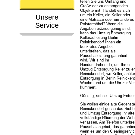
teilen Sie uns Umfang und
Größe der zu entsorgenden
Objekte mit. Handelt es sich
um ein Keller, ein Keller oder
Unsere
eine Matratze oder ein anderes
Service
Polstermöbel? Wenn die
Angaben präzise genug sind,
kann das Umzug Entsorgung
Kellerauflösung Berlin
Reinickendorf Ihnen ein
konkretes Angebot
unterbreiten, das als
Pauschalleistung garantiert
wird. Wir sind im
Handumdrehen da, um Ihren
Umzug Entsorgung Keller zu e
Reinickendorf, wo Keller, anti
Entsorgung in Berlin Reinickendo
Woche rund um die Uhr zur Ver
kümmert.
Günstig, schnell Umzug Entsorg
Sie wollen einige alte Gegenst
Reinickendorf genau das Richtig
und Umzug Entsorgung Ihr altes 
vollständige Räumung der Wohn
verlassen. Am Telefon unterbre
Pauschalangebot, das garantier
wenn es um den Clearingservic