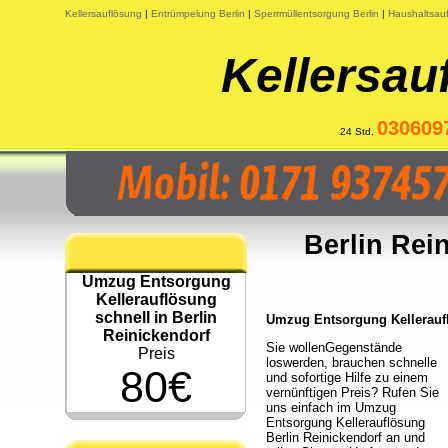
Kellersauflösung
|
Entrümpelung Berlin
|
Sperrmüllentsorgung Berlin
|
Haushaltsauf
Kellersau
030609
24 Std.
Berlin Re
Umzug Entsorgung
Kellerauflösung
schnell in Berlin
Umzug Entsorgung Kellerauflö
Reinickendorf
Sie wollenGegenstände
Preis
loswerden, brauchen schnelle
80€
und sofortige Hilfe zu einem
vernünftigen Preis? Rufen Sie
uns einfach im Umzug
Entsorgung Kellerauflösung
Berlin Reinickendorf an und