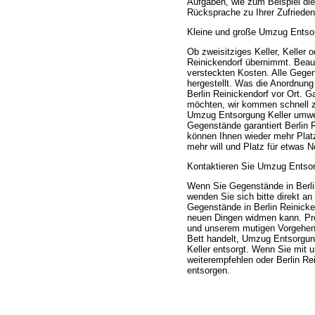
Aufgaben, wie zum Beispiel die
Rücksprache zu Ihrer Zufriedenh
Kleine und große Umzug Entsorg
Ob zweisitziges Keller, Keller
Reinickendorf übernimmt. Beauft
versteckten Kosten. Alle Gegen
hergestellt. Was die Anordnung
Berlin Reinickendorf vor Ort. G
möchten, wir kommen schnell z
Umzug Entsorgung Keller umwel
Gegenstände garantiert Berlin 
können Ihnen wieder mehr Plat
mehr will und Platz für etwas 
Kontaktieren Sie Umzug Entsorg
Wenn Sie Gegenstände in Berli
wenden Sie sich bitte direkt a
Gegenstände in Berlin Reinicken
neuen Dingen widmen kann. Prof
und unserem mutigen Vorgehen. 
Bett handelt, Umzug Entsorgun
Keller entsorgt. Wenn Sie mit u
weiterempfehlen oder Berlin Rei
entsorgen.